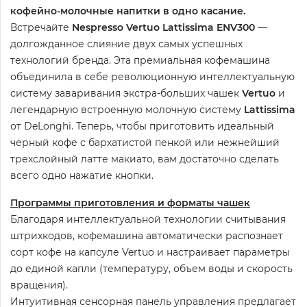
кофейно-молочные напитки в одно касание.
Встречайте
Nespresso Vertuo Lattissima ENV300
—
долгожданное слияние двух самых успешных
технологий бренда. Эта премиальная кофемашина
объединила в себе революционную интеллектуальную
систему заваривания экстра-больших чашек
Vertuo
и
легендарную встроенную молочную систему
Lattissima
от DeLonghi. Теперь, чтобы приготовить идеальный
черный кофе с бархатистой пенкой или нежнейший
трехслойный латте макиато, вам достаточно сделать
всего одно нажатие кнопки.
Программы приготовления и форматы чашек
Благодаря интеллектуальной технологии считывания
штрихкодов, кофемашина автоматически распознает
сорт кофе на капсуле Vertuo и настраивает параметры
до единой капли (температуру, объем воды и скорость
вращения).
Интуитивная сенсорная панель управления предлагает