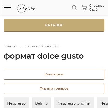
0 товаров
0 руб.
КАТАЛОГ
Главная
→
формат dolce gusto
формат dolce gusto
Категории
Фильтр товаров
Nespresso
Belmio
Nespresso Original
Nes