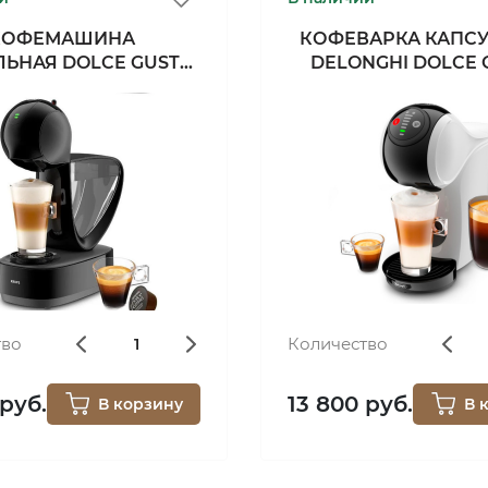
КОФЕМАШИНА
КОФЕВАРКА КАПС
ЛЬНАЯ DOLCE GUSTO
DELONGHI DOLCE 
KP270810
EDG226.W
тво
Количество
 руб.
13 800 руб.
В корзину
В 