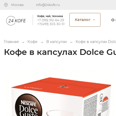
Москва
info@24kofe.ru
Кофе, чай, техника
Каталог
О 
+7 (916) 912-64-29
+7(499) 303-30-51
Главная
→
Кофе
→
В капсулах
→
Кофе в капсулах Dol
Кофе в капсулах Dolce G