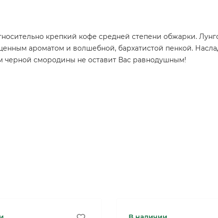
тносительно крепкий кофе средней степени обжарки. Лунго 
ыщенным ароматом и волшебной, бархатистой пенкой. Насла
м черной смородины не оставит Вас равнодушным!
и
В наличии