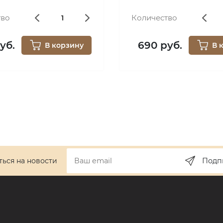
тво
Количество
уб.
690 руб.
В корзину
В 
ься на новости
Подп