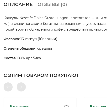
ОПИСАНИЕ
ОТЗЫВЫ (
0
)
Капсулы Nescafe Dolce Gusto Lungoв- притягательный и о
мл) и славится своим богатым, изысканным вкусом, нас
яркий аромат обжаренного кофе с волшебным привкусо
Фасовка:
16 капсул (16порций)
Степень обжарки
: средняя
Состав
:100% Арабика
С ЭТИМ ТОВАРОМ ПОКУПАЮТ
В наличии
В наличи