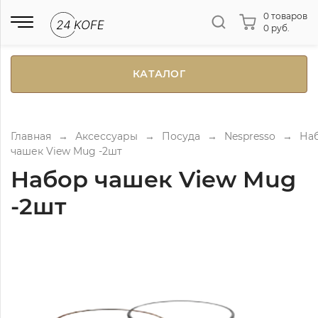
0 товаров
0 руб.
КАТАЛОГ
Главная
→
Аксессуары
→
Посуда
→
Nespresso
→
На
чашек View Mug -2шт
Набор чашек View Mug
-2шт