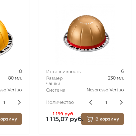
MELOZIO DECAFFEINATO
8
6
Интенсивность
80 мл.
230 мл.
Размер
чашки
sso Vertuo
Nespresso Vertuo
Система
Количество
1 199 руб.
1 115,07 руб.
корзину
В корзину