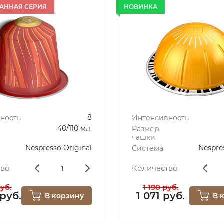
NDIED TAMARIND
АННАЯ СЕРИЯ
НОВИНКА
8
ность
Интенсивность
40/110 мл.
Размер
чашки
Nespresso Original
Nespre
Система
тво
Количество
руб.
1 190 руб.
 руб.
1 071 руб.
В корзину
В 