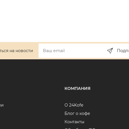
ься на новости
Подп
КОМПАНИЯ
ии
О 24Kofe
Блог о кофе
Контакты