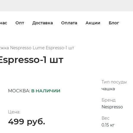
нас
Опт
Доставка
Оплата
Акции
Блог
жка Nespresso Lume Espresso-1 шт
spresso-1 шт
Тип посуды
чашка
МОСКВА:
В НАЛИЧИИ
Бренд
Nespresso
Цена:
Вес
499 руб.
0.15 кг