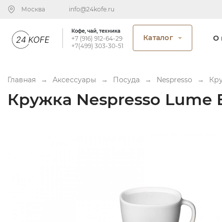
Москва
info@24kofe.ru
Кофе, чай, техника
Каталог
О 
+7 (916) 912-64-29
+7(499) 303-30-51
Главная
→
Аксессуары
→
Посуда
→
Nespresso
→
Кру
Кружка Nespresso Lume E