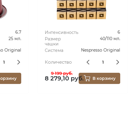
6.7
6
Интенсивность
25 мл.
40/110 мл.
Размер
чашки
o Original
Nespresso Original
Система
Количество
9 199 руб.
8 279,10 руб.
корзину
В корзину