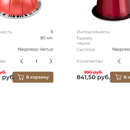
6
ность
Интенсивность
80 мл.
Размер
чашки
Nespresso Vertuo
Nespress
Система
тво
Количество
уб.
990 руб.
0 руб.
841,50 руб.
В корзину
В 