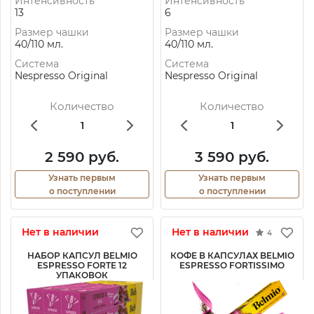
Интенсивность
Интенсивность
13
6
Размер чашки
Размер чашки
40/110 мл.
40/110 мл.
Система
Система
Nespresso Original
Nespresso Original
Количество
Количество
2 590 руб.
3 590 руб.
Узнать первым
Узнать первым
о поступлении
о поступлении
Нет в наличии
Нет в наличии
4
НАБОР КАПСУЛ BELMIO
КОФЕ В КАПСУЛАХ BELMIO
ESPRESSO FORTE 12
ESPRESSO FORTISSIMO
УПАКОВОК