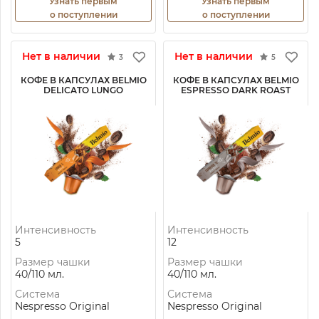
Узнать первым
Узнать первым
о поступлении
о поступлении
Нет в наличии
Нет в наличии
3
5
КОФЕ В КАПСУЛАХ BELMIO
КОФЕ В КАПСУЛАХ BELMIO
DELICATO LUNGO
ESPRESSO DARK ROAST
Интенсивность
Интенсивность
5
12
Размер чашки
Размер чашки
40/110 мл.
40/110 мл.
Система
Система
Nespresso Original
Nespresso Original