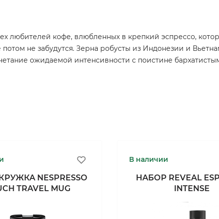
 всех любителей кофе, влюбленных в крепкий эспрессо, кот
 потом не забудутся. Зерна робусты из Индонезии и Вьетн
четание ожидаемой интенсивности с поистине бархатистым
и
В наличии
КРУЖКА NESPRESSO
НАБОР REVEAL ES
UCH TRAVEL MUG
INTENSE