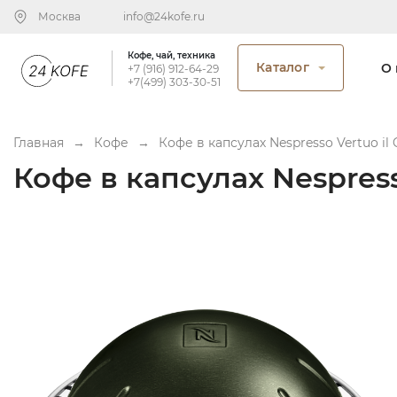
Москва
info@24kofe.ru
Кофе, чай, техника
Каталог
О 
+7 (916) 912-64-29
+7(499) 303-30-51
Главная
→
Кофе
→
Кофе в капсулах Nespresso Vertuo il 
Кофе в капсулах Nespresso