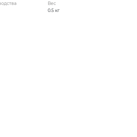
водства
Вес
0.5 кг