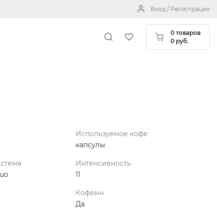
Вход / Регистрация
0 товаров
0 руб.
Используемое кофе
капсулы
истема
Интенсивность
tuo
11
Кофеин
Да